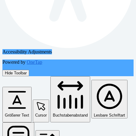
Accessibility Adjustments
Powered by
OneTap
Hide Toolbar
Größerer Text
Cursor
Buchstabenabstand
Lesbare Schriftart