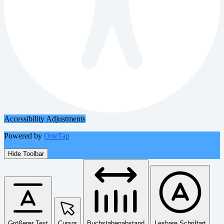
Accessibility Adjustments
Powered by
OneTap
Hide Toolbar
Größerer Text
Cursor
Buchstabenabstand
Lesbare Schriftart