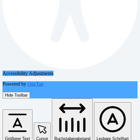
Accessibility Adjustments
Powered by
OneTap
Hide Toolbar
Größerer Text
Cursor
Buchstabenabstand
Lesbare Schriftart