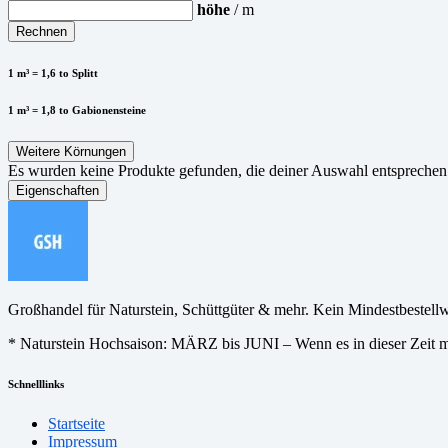
höhe
/ m
Rechnen
1 m³ = 1,6 to Splitt
1 m³ = 1,8 to Gabionensteine
Weitere Körnungen
Es wurden keine Produkte gefunden, die deiner Auswahl entsprechen
Eigenschaften
Großhandel für Naturstein, Schüttgüter & mehr. Kein Mindestbestell
* Naturstein Hochsaison: MÄRZ bis JUNI – Wenn es in dieser Zeit ma
Schnelllinks
Startseite
Impressum