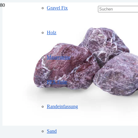
Gravel Fix
Holz
Mauersteine
PPX Folie
Randeinfassung
Sand