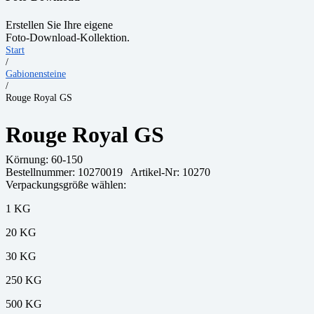
Erstellen Sie Ihre eigene
Foto-Download-Kollektion.
Start
/
Gabionensteine
/
Rouge Royal GS
Rouge Royal GS
Körnung:
60-150
Bestellnummer:
10270019
Artikel-Nr: 10270
Verpackungsgröße wählen:
1 KG
20 KG
30 KG
250 KG
500 KG